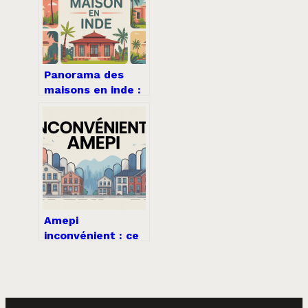
Panorama des
maisons en inde :
types, prix et
options d’achat
Amepi
inconvénient : ce
qu’il faut
vraiment savoir
avant d’adhérer