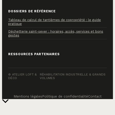
DOSSIERS DE RÉFÉRENCE
Tableau de calcul de tantièmes de copropriété : le guide
pratique
Déchetterie saint-sever : horaires, accès, services et bons
gestes
RESSOURCES PARTENAIRES
© ATELIER LOFT &
RÉHABILITATION INDUSTRIELLE & GRANDS
DÉCO
VOLUMES
Mentions légales
Politique de confidentialité
Contact
Retour
en
haut