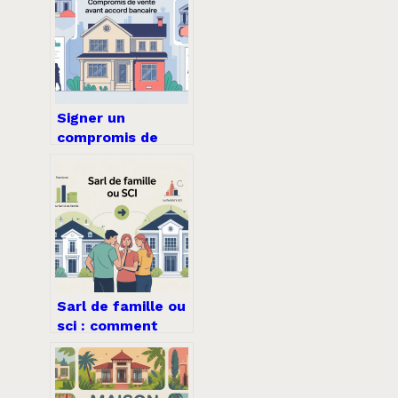
Signer un
compromis de
vente avant
l’accord de la
banque : ce qu’il
faut vraiment
savoir
Sarl de famille ou
sci : comment
choisir le bon
statut pour
investir ?