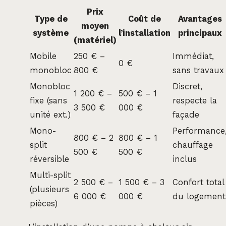
Prix
Type de
Coût de
Avantages
moyen
système
l’installation
principaux
(matériel)
Mobile
250 € –
Immédiat,
0 €
monobloc
800 €
sans travaux
Monobloc
Discret,
1 200 € –
500 € – 1
fixe (sans
respecte la
3 500 €
000 €
unité ext.)
façade
Mono-
Performance
800 € – 2
800 € – 1
split
chauffage
500 €
500 €
réversible
inclus
Multi-split
2 500 € –
1 500 € – 3
Confort total
(plusieurs
6 000 €
000 €
du logement
pièces)