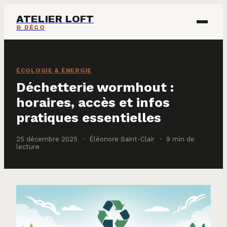
ATELIER LOFT
& DÉCO
ÉCOLOGIE & ÉNERGIE
ÉCOLOGIE & ÉNERGIE
IMMOBILIER
Déchetterie wormhout :
horaires, accès et infos
MAISON & DÉCO
pratiques essentielles
25 décembre 2025
·
Éléonore Saint-Clair
·
9 min de
lecture