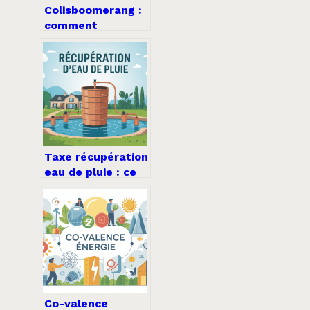
Colisboomerang :
comment
fonctionne ce
service et
comment bien
l’utiliser
Taxe récupération
eau de pluie : ce
qu’il faut
vraiment savoir
Co-valence