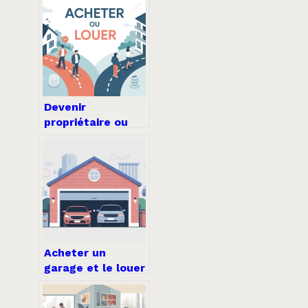
légales et
efficaces
Devenir
propriétaire ou
rester locataire :
comment faire le
bon choix
aujourd’hui
Acheter un
garage et le louer
: la stratégie
simple pour