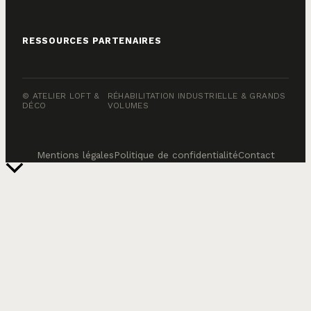
RESSOURCES PARTENAIRES
© ATELIER LOFT &
RÉHABILITATION INDUSTRIELLE & GRANDS
DÉCO
VOLUMES
Mentions légales
Politique de confidentialité
Contact
Retour
en
haut