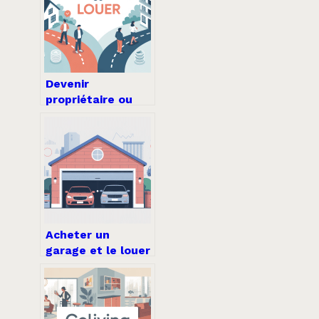
Devenir
propriétaire ou
rester locataire :
comment faire le
bon choix
aujourd’hui
Acheter un
garage et le louer
: la stratégie
simple pour
investir avec un
petit budget