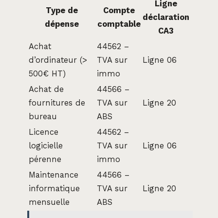
Ligne
Type de
Compte
déclaration
dépense
comptable
CA3
Achat
44562 –
d’ordinateur (>
TVA sur
Ligne 06
500€ HT)
immo
Achat de
44566 –
fournitures de
TVA sur
Ligne 20
bureau
ABS
Licence
44562 –
logicielle
TVA sur
Ligne 06
pérenne
immo
Maintenance
44566 –
informatique
TVA sur
Ligne 20
mensuelle
ABS