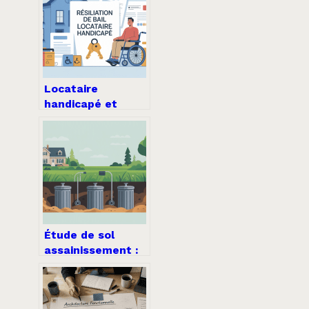
comparer
Locataire
handicapé et
résiliation de bail :
droits, démarches
et délais
Étude de sol
assainissement :
ce qu’il faut
savoir avant de
lancer vos